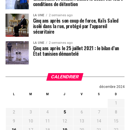
conditions de détention
LA UNE
2 semaines ago
Cinq ans après son coup de force, Kaïs Saïed
isolé dans la rue, protégé par l’appareil
sécuritaire
LA UNE
2 semaines ago
Cinq ans après le 25 juillet 2021 : le bilan d’un
État tunisien démantelé
CALENDRIER
décembre 2024
L
M
M
J
V
S
D
1
2
3
4
5
6
7
8
9
10
11
12
13
14
15