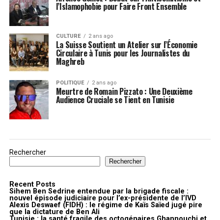
l’Islamophobie pour Faire Front Ensemble
CULTURE
2 ans ago
La Suisse Soutient un Atelier sur l’Économie
Circulaire à Tunis pour les Journalistes du
Maghreb
POLITIQUE
2 ans ago
Meurtre de Romain Pizzato : Une Deuxième
Audience Cruciale se Tient en Tunisie
Rechercher
Rechercher
Recent Posts
Sihem Ben Sedrine entendue par la brigade fiscale :
nouvel épisode judiciaire pour l’ex-présidente de l’IVD
Alexis Deswaef (FIDH) : le régime de Kaïs Saïed jugé pire
que la dictature de Ben Ali
Tunisie : la santé fragile des octogénaires Ghannouchi et