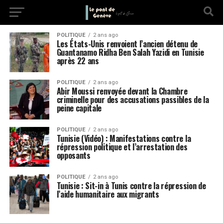
POLITIQUE
2 ans ago
Les États-Unis renvoient l’ancien détenu de
Guantanamo Ridha Ben Salah Yazidi en Tunisie
après 22 ans
POLITIQUE
2 ans ago
Abir Moussi renvoyée devant la Chambre
criminelle pour des accusations passibles de la
peine capitale
POLITIQUE
2 ans ago
Tunisie (Vidéo) : Manifestations contre la
répression politique et l’arrestation des
opposants
POLITIQUE
2 ans ago
Tunisie : Sit-in à Tunis contre la répression de
l’aide humanitaire aux migrants