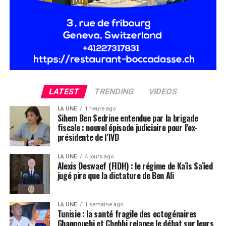
LATEST
TRENDING
VIDEOS
LA UNE
1 heure ago
Sihem Ben Sedrine entendue par la brigade
fiscale : nouvel épisode judiciaire pour l’ex-
présidente de l’IVD
LA UNE
4 jours ago
Alexis Deswaef (FIDH) : le régime de Kaïs Saïed
jugé pire que la dictature de Ben Ali
LA UNE
1 semaine ago
Tunisie : la santé fragile des octogénaires
Ghannouchi et Chebbi relance le débat sur leurs