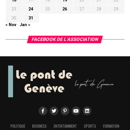
16
17
18
19
20
21
22
23
24
25
26
27
28
29
30
31
« Nov
Jan »
FACEBOOK DE L’ASSOCIATION
POLITIQUE
BUSINESS
ENTERTAINMENT
SPORTS
FORMATION