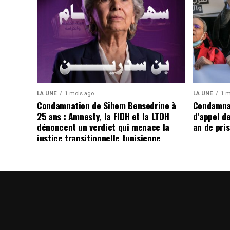
LA UNE
1 mois ago
LA UNE
1 m
Condamnation de Sihem Bensedrine à
Condamnat
25 ans : Amnesty, la FIDH et la LTDH
d’appel de
dénoncent un verdict qui menace la
an de pri
justice transitionnelle tunisienne