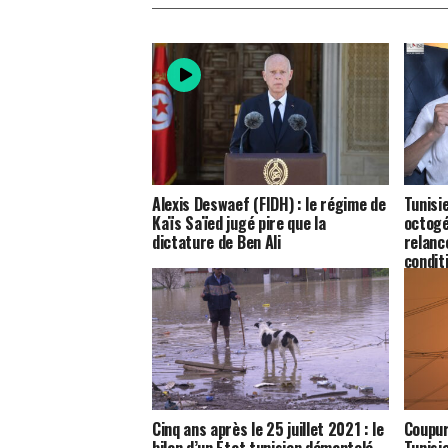
Alexis Deswaef (FIDH) : le régime de
Tunisie
Kaïs Saïed jugé pire que la
octogé
dictature de Ben Ali
relanc
condit
Cinq ans après le 25 juillet 2021 : le
Coupur
bilan d’un État tunisien démantelé
Tunisi