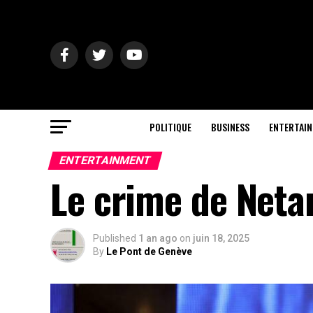
POLITIQUE
BUSINESS
ENTERTAI
ENTERTAINMENT
Le crime de Neta
Published
1 an ago
on
juin 18, 2025
By
Le Pont de Genève