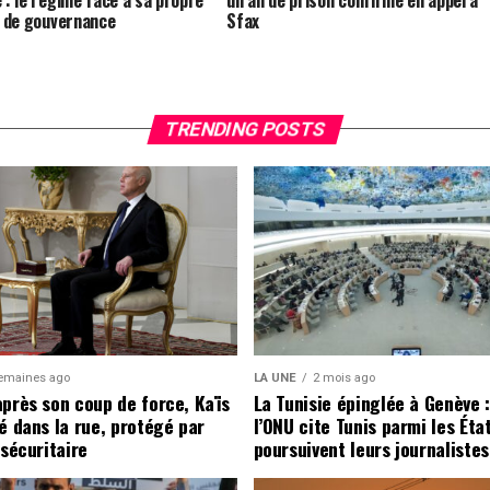
te de gouvernance
Sfax
TRENDING POSTS
emaines ago
LA UNE
2 mois ago
après son coup de force, Kaïs
La Tunisie épinglée à Genève 
é dans la rue, protégé par
l’ONU cite Tunis parmi les Éta
 sécuritaire
poursuivent leurs journalistes