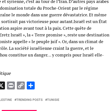
 syrienne, c’est au tour de l’Iran. D’autres pays arabes
e domination totale du Proche-Orient par le régime
traîne le monde dans une guerre dévastatrice. Et même
en sortirait pas victorieuse pour autant.Israël est un État
ation aspire avant tout à la paix. Cette quête de
Eretz Israël », la « Terre promise », reste une destination
niste appelle « le peuple juif ». Or, dans un climat de
rôle. La société israélienne craint la guerre, et le
ou constitue un danger… y compris pour Israël elle-
itique
App
senger
elegram
X
Print
Copy
Partager
Link
LESTINE
TRENDING POSTS
TUNISIE