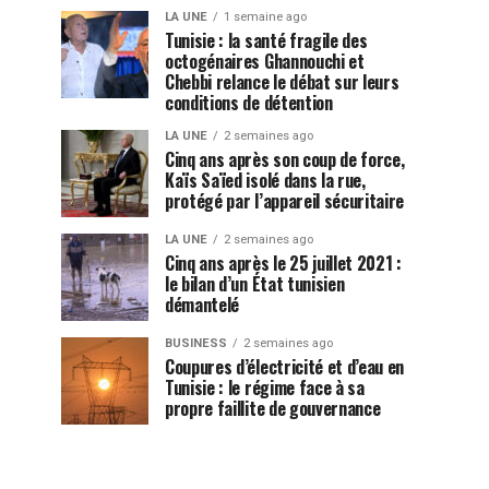
LA UNE
1 semaine ago
Tunisie : la santé fragile des
octogénaires Ghannouchi et
Chebbi relance le débat sur leurs
conditions de détention
LA UNE
2 semaines ago
Cinq ans après son coup de force,
Kaïs Saïed isolé dans la rue,
protégé par l’appareil sécuritaire
LA UNE
2 semaines ago
Cinq ans après le 25 juillet 2021 :
le bilan d’un État tunisien
démantelé
BUSINESS
2 semaines ago
Coupures d’électricité et d’eau en
Tunisie : le régime face à sa
propre faillite de gouvernance