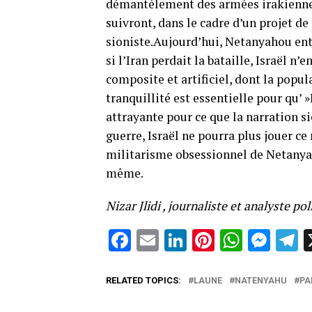
démantèlement des armées irakienne et
suivront, dans le cadre d’un projet d
sioniste.Aujourd’hui, Netanyahou en
si l’Iran perdait la bataille, Israël n’
composite et artificiel, dont la popul
tranquillité est essentielle pour qu’ »
attrayante pour ce que la narration sio
guerre, Israël ne pourra plus jouer ce 
militarisme obsessionnel de Netanyah
même.
Nizar Jlidi , journaliste et analyste pol
Facebook
Email
LinkedIn
Pinterest
Whats
Mes
T
RELATED TOPICS:
LAUNE
NATENYAHU
PA