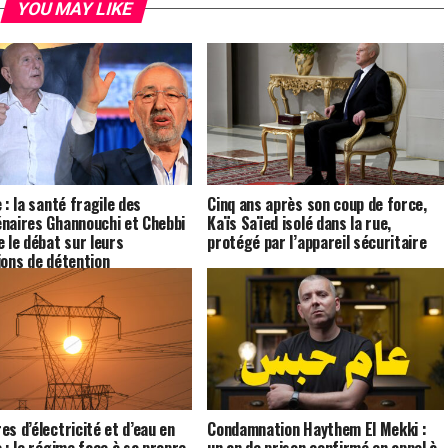
YOU MAY LIKE
 : la santé fragile des
Cinq ans après son coup de force,
naires Ghannouchi et Chebbi
Kaïs Saïed isolé dans la rue,
e le débat sur leurs
protégé par l’appareil sécuritaire
ions de détention
es d’électricité et d’eau en
Condamnation Haythem El Mekki :
e : le régime face à sa propre
un an de prison confirmé en appel à