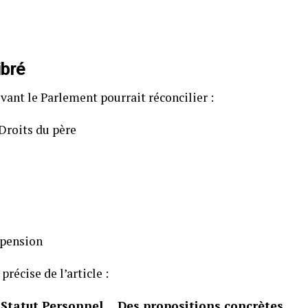
ibré
ant le Parlement pourrait réconcilier :
Droits du père
 pension
précise de l’article :
u Statut Personnel… Des propositions concrètes