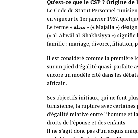
Qu’est-ce que le CSP ? Origine de 
Le Code du Statut Personnel tunisien 
en vigueur le 1er janvier 1957, quelq
Le terme « مجلة » (« Majalla ») désigne un « recueil juridique », tandis que « الأحوال الشخصية »
(« al-Ahwâl al-Shakhsiyya ») signifie l
famille : mariage, divorce, filiation,
Il est considéré comme la première l
sur un pied d’égalité quasi-parfaite a
encore un modèle cité dans les débats
africain.
Ses objectifs initiaux, qui ne font pl
tunisienne, la rupture avec certaines
d’égalité relative entre l’homme et la
droits de l’épouse et des enfants.
Il ne s’agit donc pas d’un acquis un