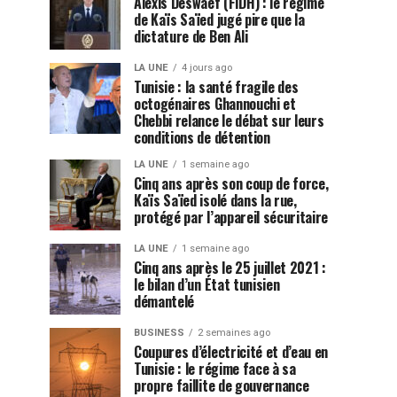
Alexis Deswaef (FIDH) : le régime
de Kaïs Saïed jugé pire que la
dictature de Ben Ali
LA UNE
4 jours ago
Tunisie : la santé fragile des
octogénaires Ghannouchi et
Chebbi relance le débat sur leurs
conditions de détention
LA UNE
1 semaine ago
Cinq ans après son coup de force,
Kaïs Saïed isolé dans la rue,
protégé par l’appareil sécuritaire
LA UNE
1 semaine ago
Cinq ans après le 25 juillet 2021 :
le bilan d’un État tunisien
démantelé
BUSINESS
2 semaines ago
Coupures d’électricité et d’eau en
Tunisie : le régime face à sa
propre faillite de gouvernance