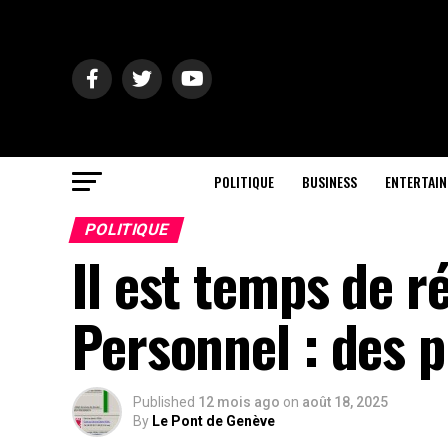
POLITIQUE
BUSINESS
ENTERTAI
POLITIQUE
Il est temps de r
Personnel : des 
Published
12 mois ago
on
août 18, 2025
By
Le Pont de Genève