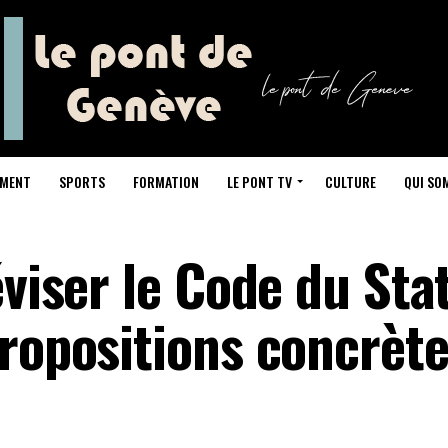
NMENT
SPORTS
FORMATION
LE PONT TV
CULTURE
QUI SO
éviser le Code du Sta
propositions concrèt