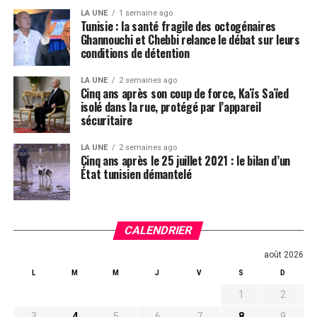
LA UNE
1 semaine ago
Tunisie : la santé fragile des octogénaires
Ghannouchi et Chebbi relance le débat sur leurs
conditions de détention
LA UNE
2 semaines ago
Cinq ans après son coup de force, Kaïs Saïed
isolé dans la rue, protégé par l’appareil
sécuritaire
LA UNE
2 semaines ago
Cinq ans après le 25 juillet 2021 : le bilan d’un
État tunisien démantelé
CALENDRIER
août 2026
L
M
M
J
V
S
D
1
2
3
4
5
6
7
8
9