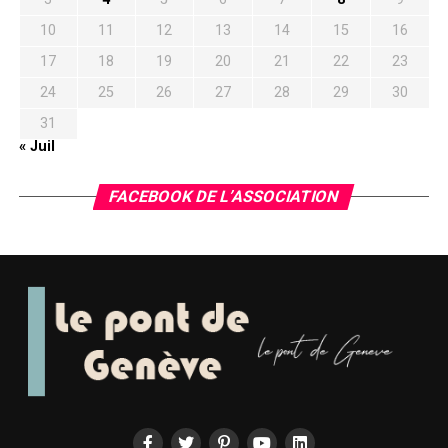
10
11
12
13
14
15
16
17
18
19
20
21
22
23
24
25
26
27
28
29
30
31
« Juil
FACEBOOK DE L’ASSOCIATION