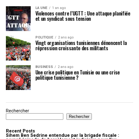
LA UNE
1 an ago
Violences contre l’UGTT : Une attaque planifiée
et un syndicat sous tension
POLITIQUE
2 ans ago
Vingt organisations tunisiennes dénoncent la
répression croissante des militants
BUSINESS
2 ans ago
Une crise politique en Tunisie ou une crise
politique tunisienne ?
Rechercher
Rechercher
Recent Posts
Sihem Ben Sedrine entendue par la brigade fiscale :