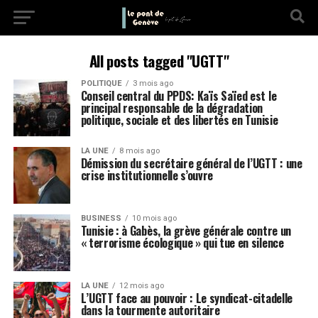
All posts tagged "UGTT"
POLITIQUE
3 mois ago
Conseil central du PPDS: Kaïs Saïed est le
principal responsable de la dégradation
politique, sociale et des libertés en Tunisie
LA UNE
8 mois ago
Démission du secrétaire général de l’UGTT : une
crise institutionnelle s’ouvre
BUSINESS
10 mois ago
Tunisie : à Gabès, la grève générale contre un
« terrorisme écologique » qui tue en silence
LA UNE
12 mois ago
L’UGTT face au pouvoir : Le syndicat-citadelle
dans la tourmente autoritaire