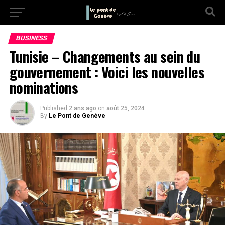
BUSINESS
Tunisie – Changements au sein du
gouvernement : Voici les nouvelles
nominations
Published
2 ans ago
on
août 25, 2024
By
Le Pont de Genève