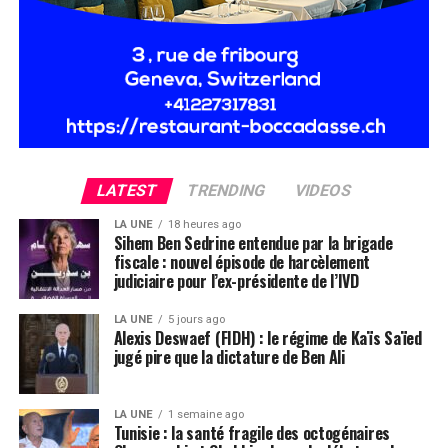
LATEST
TRENDING
VIDEOS
LA UNE
18 heures ago
Sihem Ben Sedrine entendue par la brigade
fiscale : nouvel épisode de harcèlement
judiciaire pour l’ex-présidente de l’IVD
LA UNE
5 jours ago
Alexis Deswaef (FIDH) : le régime de Kaïs Saïed
jugé pire que la dictature de Ben Ali
LA UNE
1 semaine ago
Tunisie : la santé fragile des octogénaires