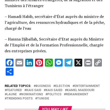
Tunisiens à l’étranger
– Hamadi Habib, secrétaire d’État auprès du ministre de
l’agriculture, des ressources hydrauliques et de la pêche,
chargé de l’eau
– Hassna Djiballah, Secrétaire d’Etat auprès du Ministre
de l’Emploi et de la Formation Professionnelle, chargée
des entreprises privées.
Facebook
Email
LinkedIn
Pinterest
WhatsApp
Messenger
Telegram
X
Print
C
Li
Partager
RELATED TOPICS:
BUSINESS
ELECTION
ENTERTAINMENT
FEATURED
KAIS SAID
KAIS SAIED
KAMEL MADDOURI
LAUNE
NOMINATIONS
POLITICS
REMANIEMENT
TRENDING POSTS
TUNISIE
YOU MAY LIKE