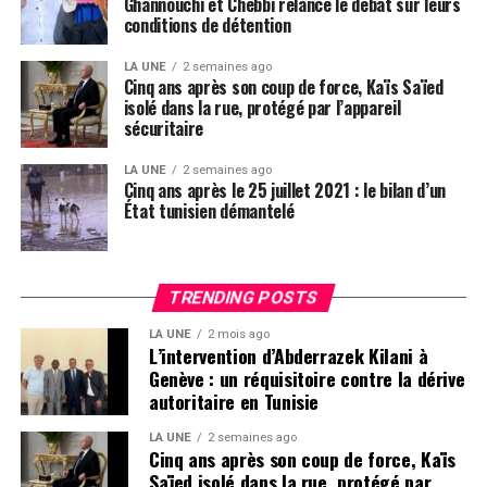
Ghannouchi et Chebbi relance le débat sur leurs
conditions de détention
LA UNE
2 semaines ago
Cinq ans après son coup de force, Kaïs Saïed
isolé dans la rue, protégé par l’appareil
sécuritaire
LA UNE
2 semaines ago
Cinq ans après le 25 juillet 2021 : le bilan d’un
État tunisien démantelé
TRENDING POSTS
LA UNE
2 mois ago
L’intervention d’Abderrazek Kilani à
Genève : un réquisitoire contre la dérive
autoritaire en Tunisie
LA UNE
2 semaines ago
Cinq ans après son coup de force, Kaïs
Saïed isolé dans la rue, protégé par