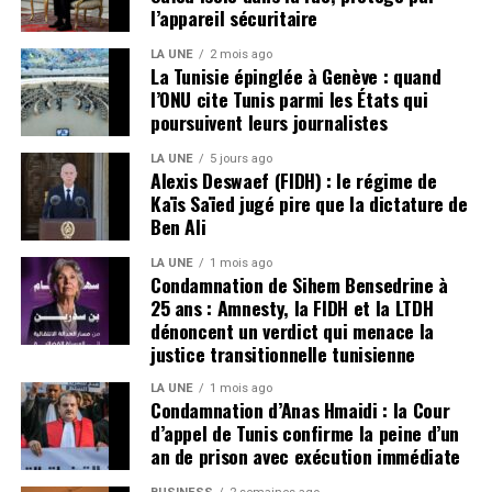
l’appareil sécuritaire
LA UNE
2 mois ago
La Tunisie épinglée à Genève : quand
l’ONU cite Tunis parmi les États qui
poursuivent leurs journalistes
LA UNE
5 jours ago
Alexis Deswaef (FIDH) : le régime de
Kaïs Saïed jugé pire que la dictature de
Ben Ali
LA UNE
1 mois ago
Condamnation de Sihem Bensedrine à
25 ans : Amnesty, la FIDH et la LTDH
dénoncent un verdict qui menace la
justice transitionnelle tunisienne
LA UNE
1 mois ago
Condamnation d’Anas Hmaidi : la Cour
d’appel de Tunis confirme la peine d’un
an de prison avec exécution immédiate